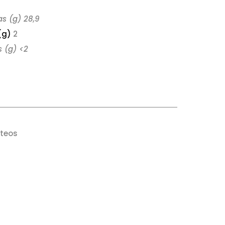
as (g) 28,9
(g)
2
s (g) <2
cteos