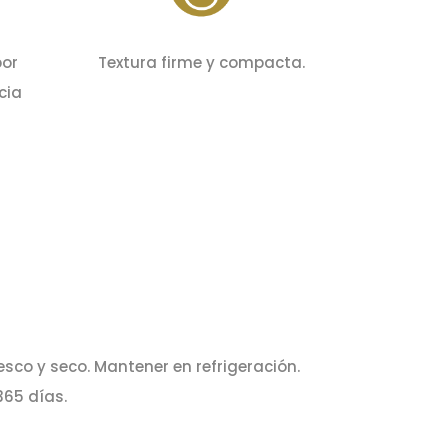
bor
Textura firme y compacta
.
cia
esco y seco. Mantener en refrigeración.
65 días.