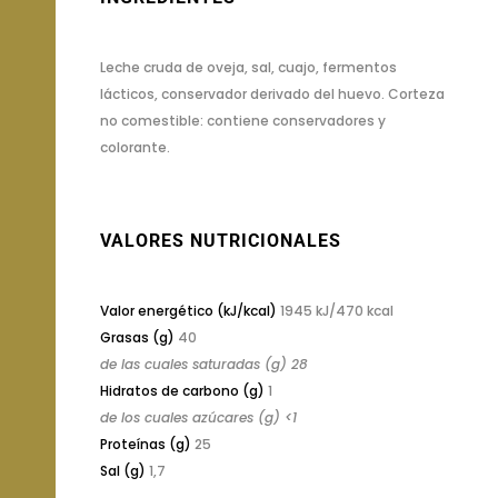
Leche cruda de oveja, sal, cuajo, fermentos
lácticos, conservador derivado del huevo. Corteza
no comestible: contiene conservadores y
colorante.
VALORES NUTRICIONALES
Valor energético (kJ/kcal)
1945 kJ/470 kcal
Grasas (g)
40
de las cuales saturadas (g) 28
Hidratos de carbono (g)
1
de los cuales azúcares (g) <1
Proteínas (g)
25
Sal (g)
1,7