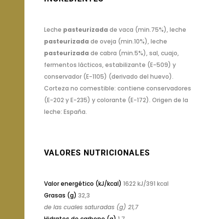
Leche
pasteurizada
de vaca (min.75%), leche
pasteurizada
de oveja (min.10%), leche
pasteurizada
de cabra (min.5%), sal, cuajo,
fermentos lácticos, estabilizante (E-509) y
conservador (E-1105) (derivado del huevo).
Corteza no comestible: contiene conservadores
(E-202 y E-235) y colorante (E-172). Origen de la
leche: España.
VALORES NUTRICIONALES
Valor energético (kJ/kcal)
1622 kJ/391 kcal
Grasas (g)
32,3
de las cuales saturadas (g) 21,7
Hidratos de carbono (g)
1,7